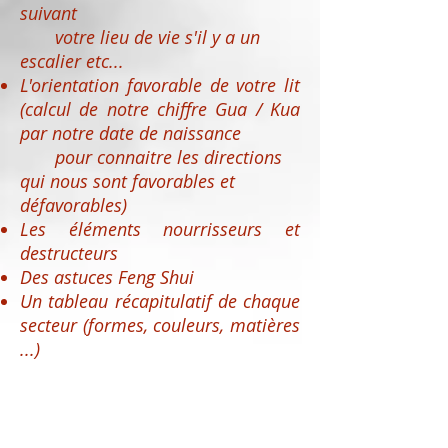
suivant
votre lieu de vie s'il y a un
escalier etc...
L'orientation favorable de votre lit
(
calcul de notre chiffre Gua / Kua
par notre date de naissance
pour
connaitre les directions
qui nous sont favorables et
défavorables)
Les éléments nourrisseurs et
destructeurs
Des astuces Feng Shui
Un tableau récapitulatif de chaque
secteur (formes, couleurs, matières
...)
... Des spécificités personnalisées
suivant votre lieu de vie
L’expertise Feng Shui est un parfait