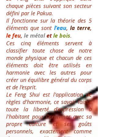
chaque pièces suivant son secteur
défini par le Pakua.
Il fonctionne sur la théorie des 5
éléments que sont
l’eau
,
la terre
,
le feu
,
le métal
et
le bois
.
Ces cinq éléments servent à
classifier toute chose de notre
monde physique et c
hacun de ces
éléments doit être utilisés en
harmonie avec les autres pour
créer un équilibre général du corps
et de l’esprit.
Le Feng Shui est l'application de
règles d'harmonie, ce savoir laisse
toute la liberté d'expression à
l'habitant pour l'exprimer avec sa
propre culture et ses goûts
personnels, exactement comme